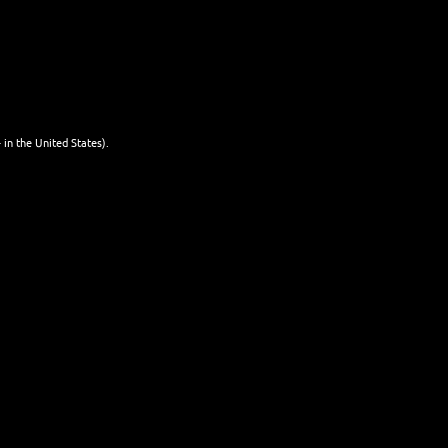
mit Bier
WEITERLESEN
mixen
25. JANUAR 2026
 in the United States).
NEWSLETTER
Name
Last name
Email
I'm