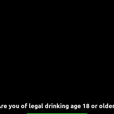
wers
.
and
t Alkohol
e in
ut, von
 Stout
ie Vergärung nicht erreichen, da Bierhefen nicht
(bis zu 16-18 Prozent) vertragen Weinhefen und
tenhefen. Auch Kveik-Hefen aus Norwegen kommen
nur mit dem Eisbock verfahren, bei dem das Bier
erden der Alkohol und die Aromen immer weiter
re you of legal drinking age 18 or olde
re von
Schorschbock
sind Beispiele dafür. Ein