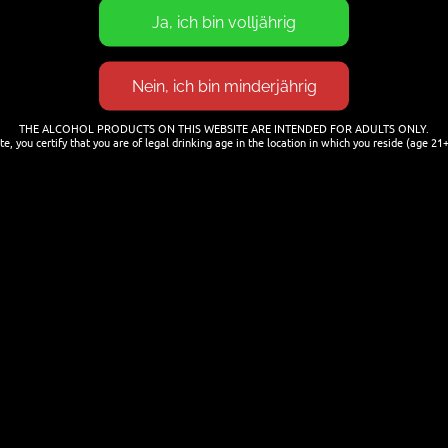
shalb vielen Dank an Arthur für diese Erfahrung.
n Portwein oder
Barleywine
. Vom typischen IPA-
THE ALCOHOL PRODUCTS ON THIS WEBSITE ARE INTENDED FOR ADULTS ONLY.
ede Menge Aromen die man eher in einem Stout
te, you certify that you are of legal drinking age in the location in which you reside (age 21+
ramell. Den Alkohol schmeckt man natürlich auch.
tzt. Im Abgang merkt man dann doch eine deutliche
Basisbier hindeutet. Tolles Experiment – aber
r aufzutreiben.
ersommelier
bierverkostung
Bonn
brasserieledebauche
pa
indipaleale
instabeer
ledebauche
starkbier
Nächster
Wie schmeckt Grutbier?
Beitrag: