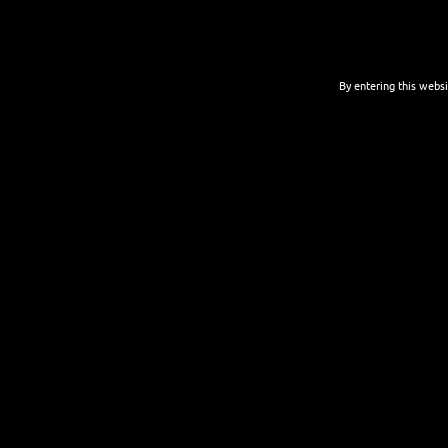
By entering this websi