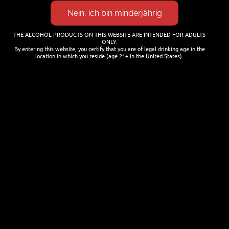
THE ALCOHOL PRODUCTS ON THIS WEBSITE ARE INTENDED FOR ADULTS
ONLY.
Neue Bier-Tastings (Bierproben) in
By entering this website, you certify that you are of legal drinking age in the
location in which you reside (age 21+ in the United States).
der Brauwerkstatt
21. JULI 2026
Termine
21. JULI 2026
Cocktails mit Bier mixen
25. JANUAR 2026