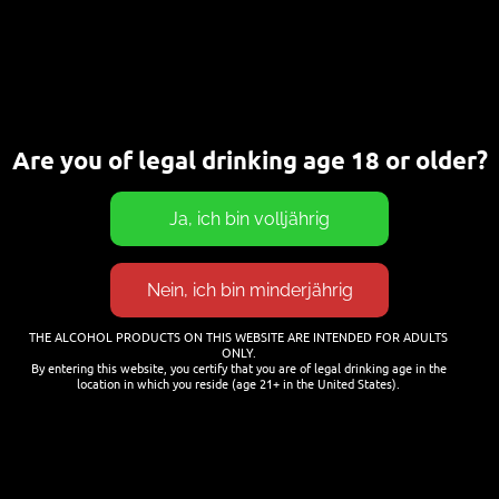
Entdecke die wilden Seiten des Bieres in Bonn Du liebst
außergewöhnliche Biere fernab des Mainstreams[…]
WEITERLESEN
Bier-Tasting: Belgische Biere
Are you of legal drinking age 18 or older?
23. JULI 2026
Neue Bier-Tastings (Bierproben) in
der Brauwerkstatt
21. JULI 2026
THE ALCOHOL PRODUCTS ON THIS WEBSITE ARE INTENDED FOR ADULTS
ONLY.
By entering this website, you certify that you are of legal drinking age in the
location in which you reside (age 21+ in the United States).
Termine
21. JULI 2026