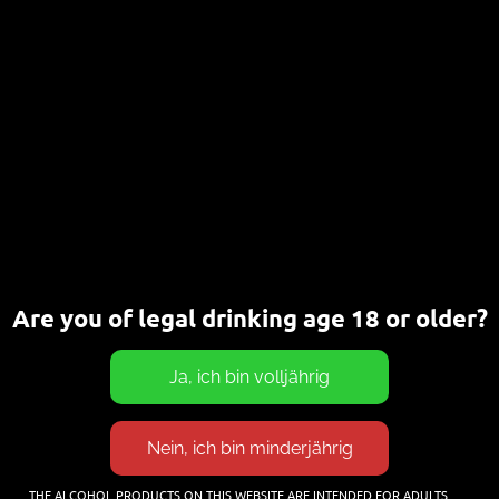
SHOP-SUCHE
IM FOKUS
Are you of legal drinking age 18 or older?
THE ALCOHOL PRODUCTS ON THIS WEBSITE ARE INTENDED FOR ADULTS