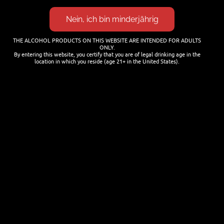
Beitrag:
Beitrag:
THE ALCOHOL PRODUCTS ON THIS WEBSITE ARE INTENDED FOR ADULTS
ONLY.
By entering this website, you certify that you are of legal drinking age in the
SHOP-SUCHE
location in which you reside (age 21+ in the United States).
IM FOKUS