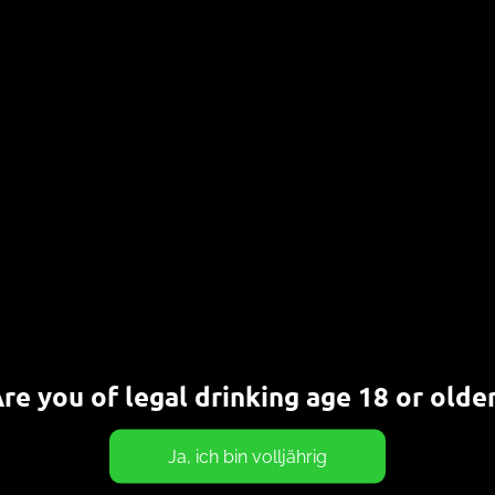
00 IBU IPA von Mikkeller
EZEMBER 2019
CHRISTOPH
BIERE
,
HIGHLIGHTS
bare 1000 Bittereinheiten hat das Triple IPA von
ller. Wer krasse Bitterkeit erwartet, wird enttäuscht
 Es schmeckt sogar süß.[…]
ERLESEN
re you of legal drinking age 18 or olde