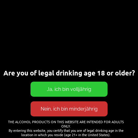
24. JULI 2026
CHRISTOPH
Entdecke die wilden Seiten des Bieres in Bonn Du liebst
außergewöhnliche Biere fernab des Mainstreams[…]
WEITERLESEN
Bier-Tasting: Belgische Biere
23. JULI 2026
Are you of legal drinking age 18 or older?
Neue Bier-Tastings (Bierproben) in
der Brauwerkstatt
21. JULI 2026
THE ALCOHOL PRODUCTS ON THIS WEBSITE ARE INTENDED FOR ADULTS
Termine
ONLY.
By entering this website, you certify that you are of legal drinking age in the
21. JULI 2026
location in which you reside (age 21+ in the United States).