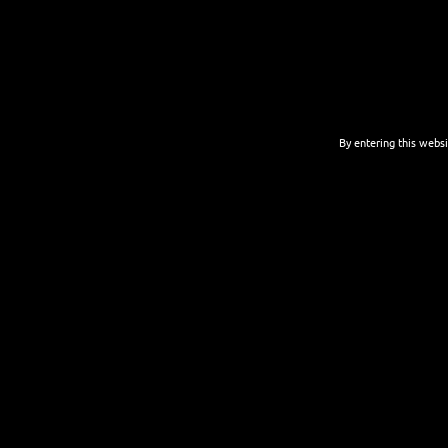
Vorheriger
Beitragsnavigation
Gemeinsschaftsgose in der Dose
Beitrag:
By entering this websi