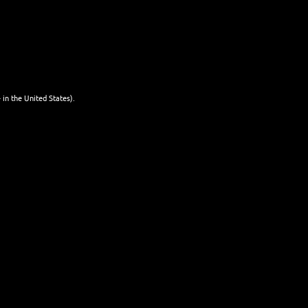
mit Bier
WEITERLESEN
mixen
25. JANUAR 2026
 in the United States).
NEWSLETTER
Name
Last name
Email
I'm