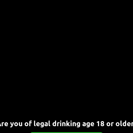
tbiere.
rmann
roßartige
r über 30
urg ein
kere
üte
t, als man von Oma mit Werther´s echte Bonbons
ungfgefühl, sogut wie keine Kohlensäure und
. Als Dessert bestens geeignet.
re you of legal drinking age 18 or olde