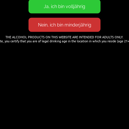
Nächster
1000 IBU IPA von Mikkeller
Beitrag:
THE ALCOHOL PRODUCTS ON THIS WEBSITE ARE INTENDED FOR ADULTS ONLY.
te, you certify that you are of legal drinking age in the location in which you reside (age 21+