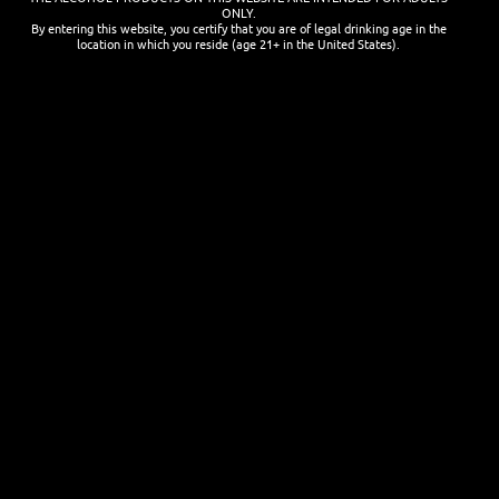
ONLY.
By entering this website, you certify that you are of legal drinking age in the
location in which you reside (age 21+ in the United States).
Cocktails mit Bier mixen
25. JANUAR 2026
Auf ein Bier in Breslau
15. JANUAR 2026
NEWSLETTER
Name