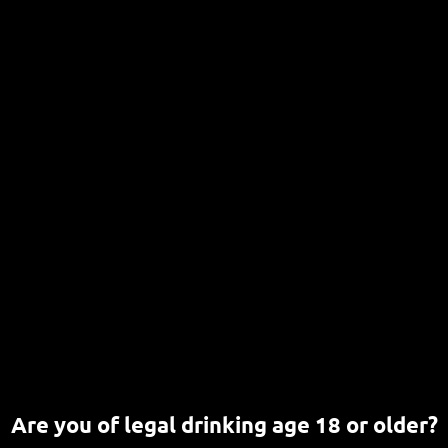
Bier-Tasting: Wild Beers
24. JULI 2026
CHRISTOPH
Entdecke die wilden Seiten des Bieres in Bonn Du liebst
außergewöhnliche Biere fernab des Mainstreams[…]
WEITERLESEN
Bier-Tasting: Belgische Biere
23. JULI 2026
Neue Bier-Tastings (Bierproben) in
der Brauwerkstatt
21. JULI 2026
Are you of legal drinking age 18 or older?