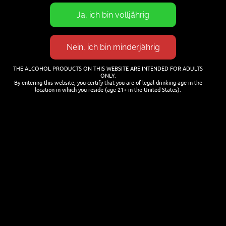
Termine
21. JULI 2026
Cocktails mit Bier mixen
THE ALCOHOL PRODUCTS ON THIS WEBSITE ARE INTENDED FOR ADULTS
ONLY.
25. JANUAR 2026
By entering this website, you certify that you are of legal drinking age in the
location in which you reside (age 21+ in the United States).
NEWSLETTER
Name
Last name