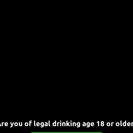
iesem Wochenende gibt es etwas ganz Besonderes am
in der Craftquelle Bonn. In Kooperation mit Thomas
z von[…]
ERLESEN
re you of legal drinking age 18 or olde