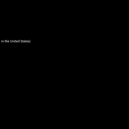
mit Bier
WEITERLESEN
mixen
25. JANUAR 2026
 in the United States).
NEWSLETTER
Name
Last name
Email
I'm