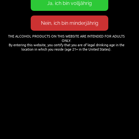
21. JULI 2026
Cocktails mit Bier mixen
THE ALCOHOL PRODUCTS ON THIS WEBSITE ARE INTENDED FOR ADULTS
25. JANUAR 2026
ONLY.
By entering this website, you certify that you are of legal drinking age in the
location in which you reside (age 21+ in the United States).
NEWSLETTER
Name
Last name