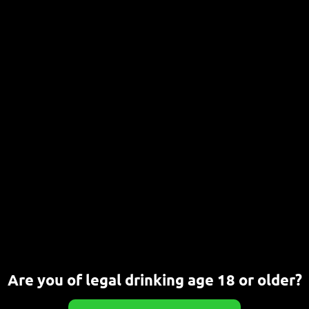
Bier-Tasting: Wild Beers
24. JULI 2026
CHRISTOPH
Entdecke die wilden Seiten des Bieres in Bonn Du liebst
außergewöhnliche Biere fernab des Mainstreams[…]
WEITERLESEN
Bier-Tasting: Belgische Biere
23. JULI 2026
Neue Bier-Tastings (Bierproben) in
der Brauwerkstatt
21. JULI 2026
Are you of legal drinking age 18 or older?
Termine