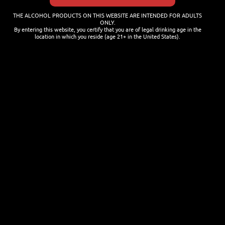
THE ALCOHOL PRODUCTS ON THIS WEBSITE ARE INTENDED FOR ADULTS
ONLY.
By entering this website, you certify that you are of legal drinking age in the
location in which you reside (age 21+ in the United States).
Bier-Tasting: Wild Beers
24. JULI 2026
CHRISTOPH
Entdecke die wilden Seiten des Bieres in Bonn Du liebst
außergewöhnliche Biere fernab des Mainstreams[…]
WEITERLESEN
Bier-Tasting: Belgische Biere
23. JULI 2026