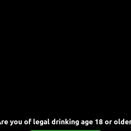
ZEMBER 2023
CHRISTOPH
BIER-TASTINGS IN BONN
,
EVENTS
,
ATE
,
IM FOKUS
,
INFOS
,
MEINE TIPPS
,
PRIVATE TASTINGS
te Feiern & Incentives: Professionelle Bier-Tastings für
n und Privatpersonen Ob Geburtstag,
esellenabschied, Mitarbeiter-Incentive oder
achtsfeier: In der Brauwerkstatt könnt[…]
ERLESEN
re you of legal drinking age 18 or olde