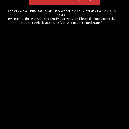
THE ALCOHOL PRODUCTS ON THIS WEBSITE ARE INTENDED FOR ADULTS
ONLY.
By entering this website, you certify that you are of legal drinking age in the
location in which you reside (age 21+ in the United States).
NEWSLETTER
Name
Last name
Email
I'm