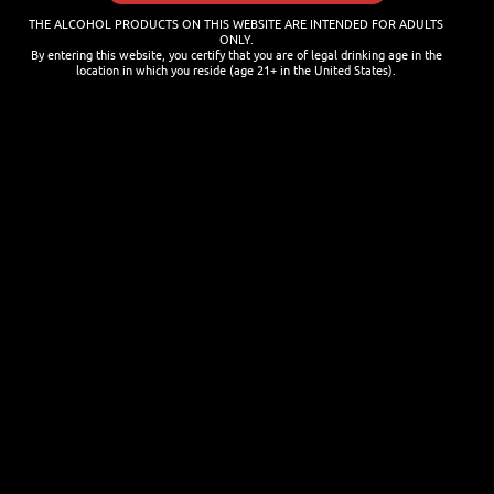
THE ALCOHOL PRODUCTS ON THIS WEBSITE ARE INTENDED FOR ADULTS
ONLY.
By entering this website, you certify that you are of legal drinking age in the
location in which you reside (age 21+ in the United States).
NEWSLETTER
Name
Last name
Email
I'm
Wenn Du den Newsletter abonnierst akzeptierst Du unsere