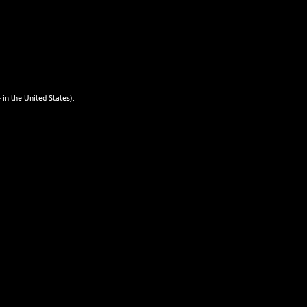
mit Bier
WEITERLESEN
mixen
25. JANUAR 2026
 in the United States).
NEWSLETTER
Name
Last name
Email
I'm