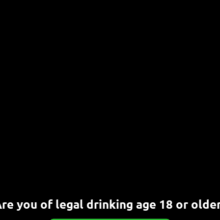
rbörse“
eer Festival“
ierfest“
“
st Gelsenkirchen“
Bierfest“
örse“
eiger Bierfest“
val“
Nächster
Mai
Beitrag:
re you of legal drinking age 18 or olde