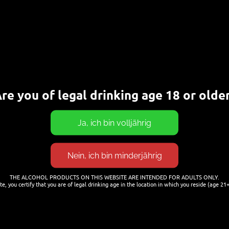
re you of legal drinking age 18 or olde
THE ALCOHOL PRODUCTS ON THIS WEBSITE ARE INTENDED FOR ADULTS ONLY.
te, you certify that you are of legal drinking age in the location in which you reside (age 21+
 zusammen mit Biersommelier Christoph Steinhauer