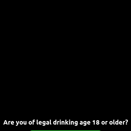
Bier-Tasting: Wild Beers
24. JULI 2026
CHRISTOPH
Entdecke die wilden Seiten des Bieres in Bonn Du liebst
außergewöhnliche Biere fernab des Mainstreams[…]
WEITERLESEN
Bier-Tasting: Belgische Biere
23. JULI 2026
Neue Bier-Tastings (Bierproben) in
der Brauwerkstatt
21. JULI 2026
Are you of legal drinking age 18 or older?