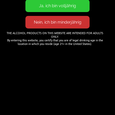
Termine
21. JULI 2026
Cocktails mit Bier mixen
THE ALCOHOL PRODUCTS ON THIS WEBSITE ARE INTENDED FOR ADULTS
ONLY.
25. JANUAR 2026
By entering this website, you certify that you are of legal drinking age in the
location in which you reside (age 21+ in the United States).
NEWSLETTER
Name
Last name