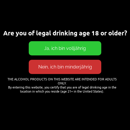
Ursprünglicher
Aktueller
Ursprünglicher
Aktueller
€
54,90
€
49,90
€
49,90
€
44,90
Preis
Preis
Preis
Preis
inkl. 19 % MwSt.
inkl. 19 % MwSt.
war:
ist:
war:
ist:
€54,90
€49,90.
€49,90
€44,90.
In den Warenkorb
Weiterlesen
Are you of legal drinking age 18 or older?
Ähnliche Produkte
THE ALCOHOL PRODUCTS ON THIS WEBSITE ARE INTENDED FOR ADULTS
ONLY.
By entering this website, you certify that you are of legal drinking age in the
location in which you reside (age 21+ in the United States).