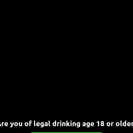
erfestivals.
f und um den
Nächster
Crew Republic 7:45 Escalation
Beitrag:
re you of legal drinking age 18 or olde