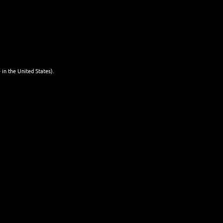
mit Bier
WEITERLESEN
mixen
25. JANUAR 2026
 in the United States).
NEWSLETTER
Name
Last name
Email
I'm