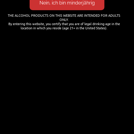
Cocktails mit Bier mixen
25. JANUAR 2026
THE ALCOHOL PRODUCTS ON THIS WEBSITE ARE INTENDED FOR ADULTS
ONLY.
By entering this website, you certify that you are of legal drinking age in the
location in which you reside (age 21+ in the United States).
NEWSLETTER
Name
Last name
Email
I'm