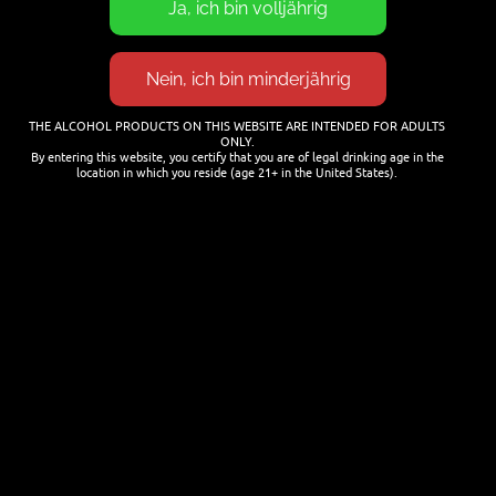
21. JULI 2026
Cocktails mit Bier mixen
THE ALCOHOL PRODUCTS ON THIS WEBSITE ARE INTENDED FOR ADULTS
25. JANUAR 2026
ONLY.
By entering this website, you certify that you are of legal drinking age in the
location in which you reside (age 21+ in the United States).
NEWSLETTER
Name
Last name
Email