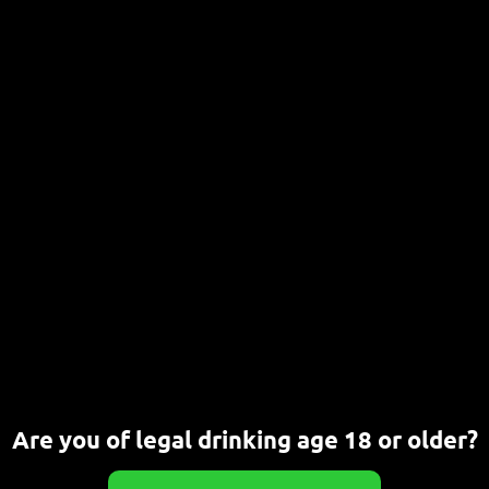
Bier-Tasting: Wild Beers
24. JULI 2026
CHRISTOPH
Entdecke die wilden Seiten des Bieres in Bonn Du liebst
außergewöhnliche Biere fernab des Mainstreams[…]
WEITERLESEN
Bier-Tasting: Belgische Biere
23. JULI 2026
Neue Bier-Tastings (Bierproben) in
der Brauwerkstatt
21. JULI 2026
Are you of legal drinking age 18 or older?
Termine