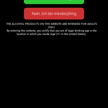
Cocktails mit Bier mixen
25. JANUAR 2026
THE ALCOHOL PRODUCTS ON THIS WEBSITE ARE INTENDED FOR ADULTS
ONLY.
By entering this website, you certify that you are of legal drinking age in the
location in which you reside (age 21+ in the United States).
NEWSLETTER
Name
Last name
Email