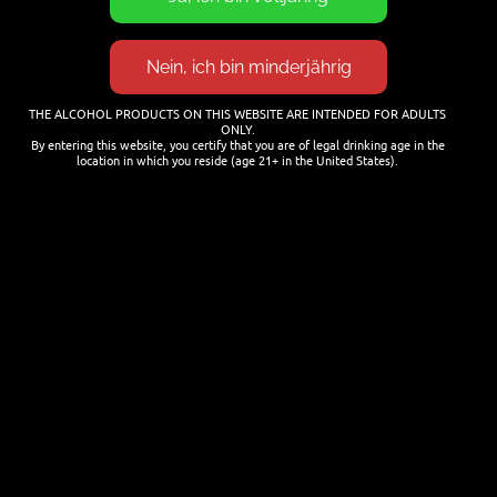
Cocktails mit Bier mixen
25. JANUAR 2026
THE ALCOHOL PRODUCTS ON THIS WEBSITE ARE INTENDED FOR ADULTS
ONLY.
By entering this website, you certify that you are of legal drinking age in the
location in which you reside (age 21+ in the United States).
NEWSLETTER
Name
Last name
Email