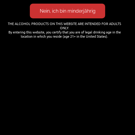
Cocktails mit Bier mixen
25. JANUAR 2026
THE ALCOHOL PRODUCTS ON THIS WEBSITE ARE INTENDED FOR ADULTS
ONLY.
By entering this website, you certify that you are of legal drinking age in the
location in which you reside (age 21+ in the United States).
NEWSLETTER
Name
Last name
Email
I'm