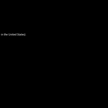
mit Bier
WEITERLESEN
mixen
25. JANUAR 2026
 in the United States).
NEWSLETTER
Name
Last name
Email
I'm